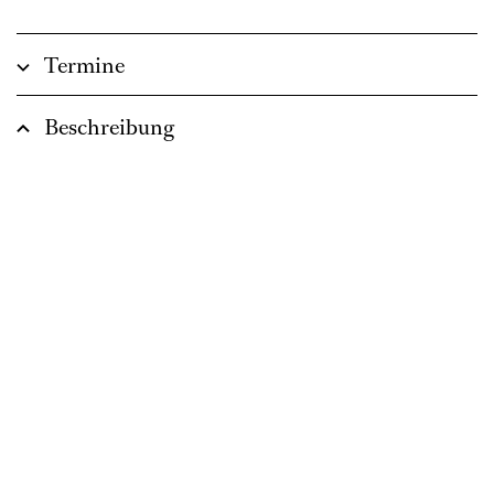
Termine
Beschreibung
Mozarts Dramedy in klassischem
Look.
Opera buffa in vier Akten KV 492
Libretto von Lorenzo da Ponte
In italienischer Sprache mit deutschen Übertiteln
ca. 3 ½ Stunden, eine Pause
Empfohlen ab 12 Jahren