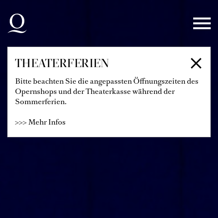
Zur Hauptnavigation springen
Zum Hauptinhalt springen
Zum Footer springen
THEATERFERIEN
Bitte beachten Sie die angepassten Öffnungszeiten des
Opernshops und der Theaterkasse während der
Sommerferien.
>>> Mehr Infos