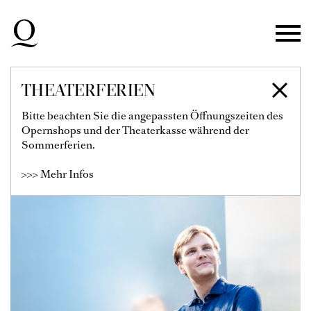
Zur Hauptnavigation springen
Zum Hauptinhalt springen
Zum Footer springen
THEATERFERIEN
VITALI ALEKSEENOK
Bitte beachten Sie die angepassten Öffnungszeiten des
Opernshops und der Theaterkasse während der
Chefdirigent
Sommerferien.
>>> Mehr Infos