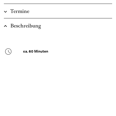
Termine
Beschreibung
ca. 60 Minuten
In unserem barrierefreien Balletthaus bieten wir
ab sofort einen Tanzkurs für Menschen mit
Demenz und ihre Begleitung an. Basierend auf
dem Pilotprogramm des Scottish Ballet SB Time
to Dance® leiten erfahrene Dozent*innen die
Teilnehmenden in verschiedenen
Bewegungsübungen an, dabei werden Körper