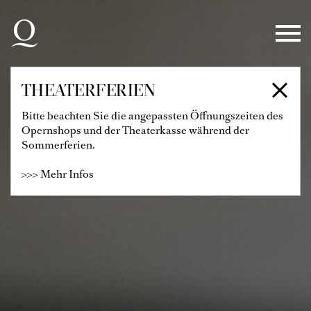
Zur Hauptnavigation springen
Zum Hauptinhalt springen
Zum Footer springen
THEATERFERIEN
Bitte beachten Sie die angepassten Öffnungszeiten des
Opernshops und der Theaterkasse während der
Sommerferien.
>>> Mehr Infos