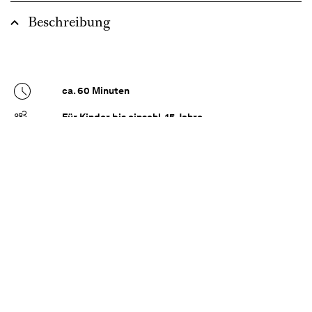
Beschreibung
ca. 60 Minuten
Für Kinder bis einschl. 15 Jahre
Entdecke deine Möglichkeiten und die Freude
am Tanzen – für alle!
In unserem barrierefreien Balletthaus bieten wir
regelmäßig unseren Mixed-Abled-
Tanzunterricht an. Dieses offene Format basiert
auf Impulsen, die dir helfen, deinen Körper – mit
oder ohne Behinderung – tänzerisch