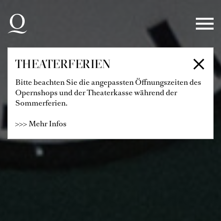
Zur Hauptnavigation springen
Zum Hauptinhalt springen
Zum Footer springen
THEATERFERIEN
Bitte beachten Sie die angepassten Öffnungszeiten des
Opernshops und der Theaterkasse während der
Sommerferien.
>>> Mehr Infos