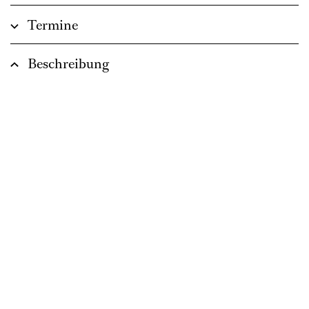
Termine
Beschreibung
Zusammen sind wir weniger allein:
Mitreißende Erzählung einer
Freundschaft, die Halt gibt, wenn die
Welt aus den Fugen gerät.
Libretto von Jan Sobrie
In deutscher Sprache
ca. 1 Stunde, keine Pause
Empfohlen ab 8 Jahren