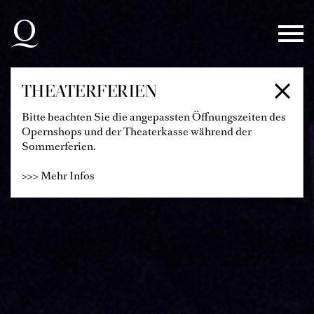
Zur Hauptnavigation springen
Zum Hauptinhalt springen
Zum Footer springen
THEATERFERIEN
Bitte beachten Sie die angepassten Öffnungszeiten des
Opernshops und der Theaterkasse während der
Sommerferien.
>>> Mehr Infos