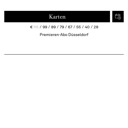
Karten
€
115
99
89
79
67
55
40
28
Premieren-Abo Düsseldorf
Termine
Beschreibung
Ein Feuerwerk der Virtuosität
Uraufführung
ca. 2 ½ Stunden, eine Pause