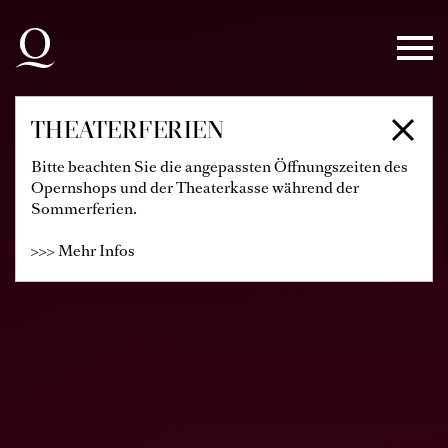
Zur Hauptnavigation springen
Zum Hauptinhalt springen
Zum Footer springen
THEATERFERIEN
Bitte beachten Sie die angepassten Öffnungszeiten des
Opernshops und der Theaterkasse während der
Sommerferien.
>>> Mehr Infos