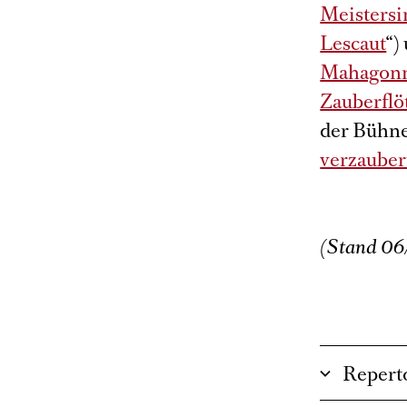
Meistersi
Lescaut
“)
Mahagon
Zauberflö
der Bühne
verzauber
(Stand 0
Repert