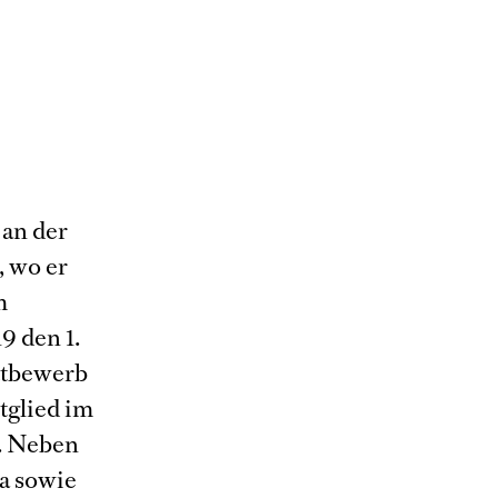
 an der
, wo er
m
9 den 1.
ttbewerb
tglied im
. Neben
na sowie