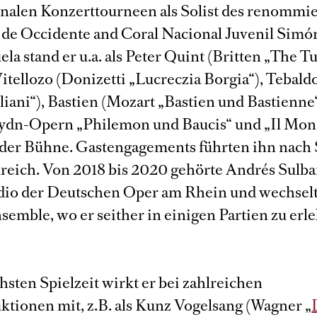
onalen Konzerttourneen als Solist des renommi
 de Occidente and Coral Nacional Juvenil Simó
la stand er u.a. als Peter Quint (Britten „The T
itellozo (Donizetti „Lucreczia Borgia“), Tebaldo
iliani“), Bastien (Mozart „Bastien und Bastienne
ydn-Opern „Philemon und Baucis“ und „Il Mon
 der Bühne. Gastengagements führten ihn nach
reich. Von 2018 bis 2020 gehörte Andrés Sulb
io der Deutschen Oper am Rhein und wechsel
nsemble, wo er seither in einigen Partien zu erl
hsten Spielzeit wirkt er bei zahlreichen
tionen mit, z.B. als Kunz Vogelsang (Wagner „