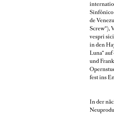
internati
Sinfónico
de Venezue
Screw“), V
vespri sic
in den Ha
Luna“ auf
und Frank
Opernstud
fest ins E
In der näc
Neuproduk