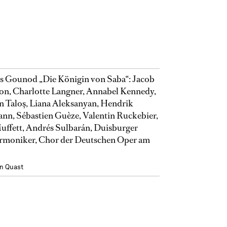
s Gounod „Die Königin von Saba“: Jacob
on, Charlotte Langner, Annabel Kennedy,
 Taloş, Liana Aleksanyan, Hendrik
nn, Sébastien Guèze, Valentin Ruckebier,
uffett, Andrés Sulbarán, Duisburger
rmoniker, Chor der Deutschen Oper am
n Quast