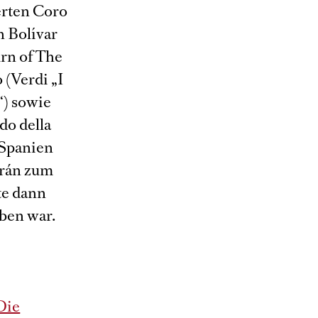
erten Coro
n Bolívar
urn of The
 (Verdi „I
“) sowie
do della
 Spanien
arán zum
te dann
eben war.
Die