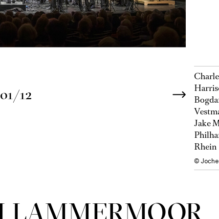
Charle
Harris
01/12
Bogdan
Vestma
Jake M
Philha
Rhein
© Joche
DI LAMMER­MOOR