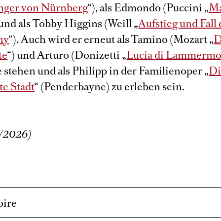
nger von Nürnberg
“), als Edmondo (Puccini „
M
 und als Tobby Higgins (Weill „
Aufstieg und Fall 
ny
“). Auch wird er erneut als Tamino (Mozart „
D
te
“) und Arturo (Donizetti „
Lucia di Lammermo
 stehen und als Philipp in der Familienoper „
Di
te Stadt
“ (Penderbayne) zu erleben sein.
6/2026)
oire