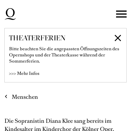
Zur Hauptnavigation springen
Zum Hauptinhalt springen
Zum Footer springen
THEATERFERIEN
DIANA KLEE
Bitte beachten Sie die angepassten Öffnungszeiten des
Opernshops und der Theaterkasse während der
2. Sopran
Sommerferien.
>>> Mehr Infos
Menschen
Die Sopranistin Diana Klee sang bereits im
Kindesalter im Kinderchor der Kölner Oper.