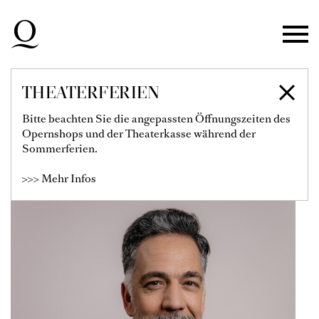
Zur Hauptnavigation springen
Zum Hauptinhalt springen
Zum Footer springen
THEATERFERIEN
GÜNES GÜRLE
Bitte beachten Sie die angepassten Öffnungszeiten des
Opernshops und der Theaterkasse während der
Solist
Sommerferien.
>>> Mehr Infos