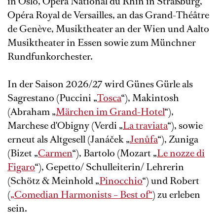
in Oslo, Opéra National du Rhin in Straßburg,
Opéra Royal de Versailles, an das Grand-Théâtre
de Genève, Musiktheater an der Wien und Aalto
Musiktheater in Essen sowie zum Münchner
Rundfunkorchester.
In der Saison 2026/27 wird Günes Gürle als
Sagrestano (Puccini „
Tosca
“), Makintosh
(Abraham „
Märchen im Grand-Hotel
“),
Marchese d'Obigny (Verdi „
La traviata
“), sowie
erneut als Altgesell (Janáček „
Jenůfa
“), Zuniga
(Bizet „
Carmen
“), Bartolo (Mozart „
Le nozze di
Figaro
“), Gepetto/ Schulleiterin/ Lehrerin
(Schötz & Meinhold „
Pinocchio
“) und Robert
(
„Comedian Harmonists – Best of“
) zu erleben
sein.