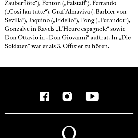
Zauberflöte“), Fenton („Falstaff“), Ferrando
(„Cosí fan tutte“), Graf Almaviva („Barbier von
Sevilla“), Jaquino („Fidelio“), Pong („Turandot“),
Gonzalve in Ravels „L’Heure espagnole“ sowie
Don Ottavio in „Don Giovanni“ auftrat. In „Die
Soldaten“ war er als 3. Offizier zu hören.