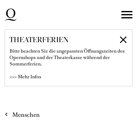
Zur Hauptnavigation springen
Zum Hauptinhalt springen
Zum Footer springen
THEATERFERIEN
JONAS
Bitte beachten Sie die angepassten Öffnungszeiten des
Opernshops und der Theaterkasse während der
GUDMUNDSSON
Sommerferien.
>>> Mehr Infos
1. Tenor
Menschen