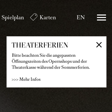
Spielplan
Karten
EN
THEATERFERIEN
Bitte beachten Sie die angepassten
Öffnungszeiten des Opernshops und der
Theaterkasse während der Sommerferien.
>>> Mehr Infos