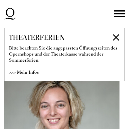
Zur Hauptnavigation springen
Zum Hauptinhalt springen
Zum Footer springen
THEATERFERIEN
JULIA SCHINKE
Bitte beachten Sie die angepassten Öffnungszeiten des
Opernshops und der Theaterkasse während der
Ballettdramaturgin
Sommerferien.
>>> Mehr Infos