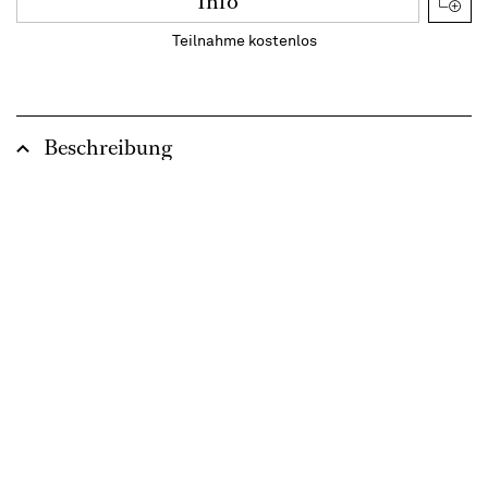
Info
Teilnahme kostenlos
Beschreibung
Auch im Frühjahr 2026, heißt es wieder drei Mal
„Düsseldorf Helau!“ beim Kinder- und
Jugendkarnevalsumzug 2026. Die Junge Oper
am Rhein ist wieder mit dabei und stellt eine
eigene Gruppe unter dem Motto
„Mitternachtstür“
. Was passiert wenn es dunkel
wird und die Stunde der Geister schlägt? Dazu