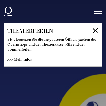
Zur Hauptnavigation springen
Zum Hauptinhalt springen
Zum Footer springen
THEATERFERIEN
Bitte beachten Sie die angepassten Öffnungszeiten des
Opernshops und der Theaterkasse während der
Sommerferien.
>>> Mehr Infos