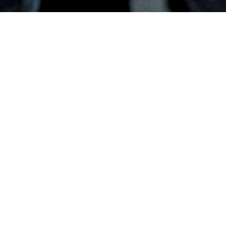
Opernhaus Düsseldorf
Führung
 den Kulissen entdecken!
In deu
ca. 1 S