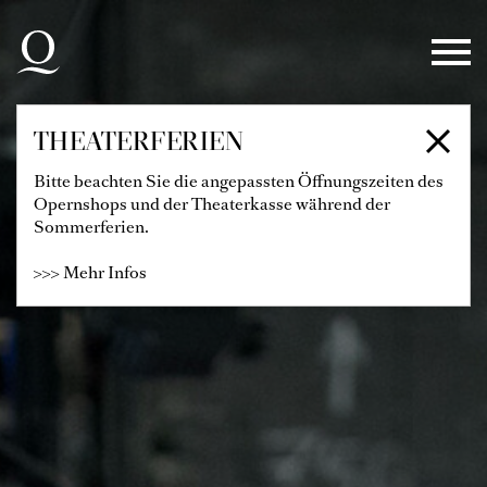
Zur Hauptnavigation springen
Zum Hauptinhalt springen
Zum Footer springen
THEATERFERIEN
Bitte beachten Sie die angepassten Öffnungszeiten des
Opernshops und der Theaterkasse während der
Sommerferien.
>>> Mehr Infos