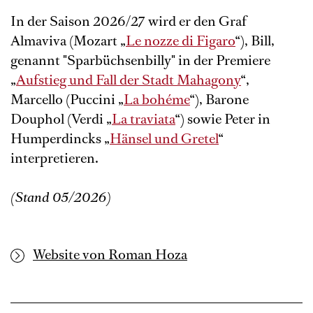
In der Saison 2026/27 wird er den Graf
Almaviva (Mozart „
Le nozze di Figaro
“), Bill,
genannt "Sparbüchsenbilly" in der Premiere
„
Aufstieg und Fall der Stadt Mahagony
“,
Marcello (Puccini „
La bohéme
“), Barone
Douphol (Verdi „
La traviata
“) sowie Peter in
Humperdincks „
Hänsel und Gretel
“
interpretieren.
(Stand 05/2026)
Website von Roman Hoza