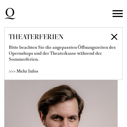
Zur Hauptnavigation springen
Zum Hauptinhalt springen
Zum Footer springen
THEATERFERIEN
ROMAN HOZA
Bitte beachten Sie die angepassten Öffnungszeiten des
Opernshops und der Theaterkasse während der
Solist
Sommerferien.
>>> Mehr Infos