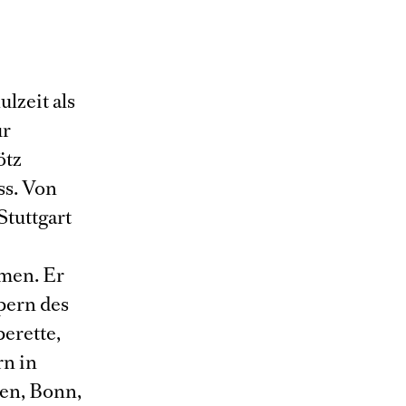
lzeit als
ur
ötz
ss. Von
Stuttgart
men. Er
pern des
erette,
rn in
en, Bonn,