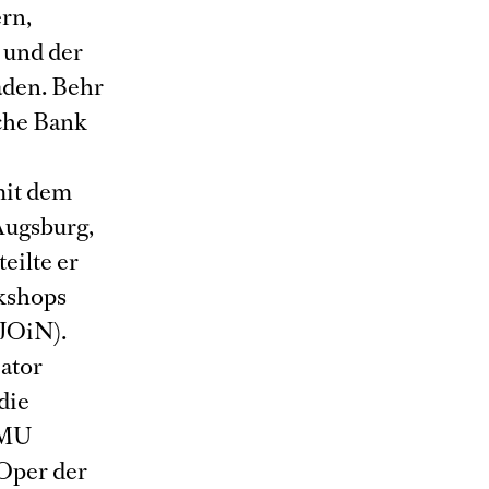
rn,
 und der
aden. Behr
che Bank
mit dem
Augsburg,
eilte er
kshops
(JOiN).
ator
die
LMU
 Oper der