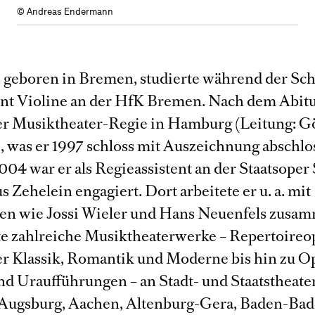
© Andreas Endermann
, geboren in Bremen, studierte während der Schu
nt Violine an der HfK Bremen. Nach dem Abit
 er Musiktheater-Regie in Hamburg (Leitung: G
), was er 1997 schloss mit Auszeichnung abschlo
004 war er als Regieassistent an der Staatsoper 
s Zehelein engagiert. Dort arbeitete er u. a. mit
en wie Jossi Wieler und Hans Neuenfels zusam
te zahlreiche Musiktheaterwerke – Repertoireo
er Klassik, Romantik und Moderne bis hin zu Op
nd Uraufführungen – an Stadt- und Staatstheate
 Augsburg, Aachen, Altenburg-Gera, Baden-Bad