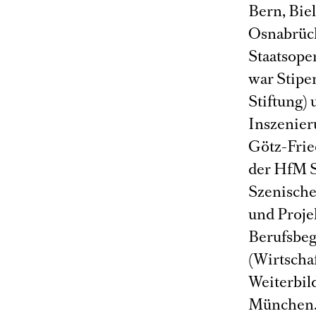
Bern, Bie
Osnabrück
Staatsope
war Stipe
Stiftung)
Inszenier
Götz-Frie
der HfM S
Szenische
und Projek
Berufsbeg
(Wirtschaf
Weiterbi
München. 