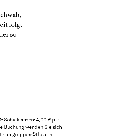
 Schwab,
it folgt
der so
 & Schulklassen: 4,00 € p.P.
re Buchung wenden Sie sich
tte an
gruppen@theater-