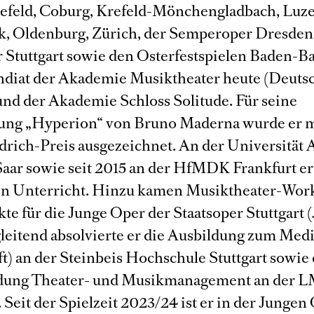
lefeld, Coburg, Krefeld-Mönchengladbach, Luze
, Oldenburg, Zürich, der Semperoper Dresden
r Stuttgart sowie den Osterfestspielen Baden-B
ndiat der Akademie Musiktheater heute (Deuts
 und der Akademie Schloss Solitude. Für seine
ung „Hyperion“ von Bruno Maderna wurde er 
drich-Preis ausgezeichnet. An der Universität 
aar sowie seit 2015 an der HfMDK Frankfurt ert
n Unterricht. Hinzu kamen Musiktheater-Wor
te für die Junge Oper der Staatsoper Stuttgart 
leitend absolvierte er die Ausbildung zum Medi
t) an der Steinbeis Hochschule Stuttgart sowie 
ldung Theater- und Musikmanagement an der 
Seit der Spielzeit 2023/24 ist er in der Jungen