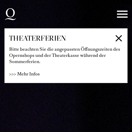
Zur Hauptnavigation springen
Zum Hauptinhalt springen
Zum Footer springen
THEATERFERIEN
Bitte beachten Sie die angepassten Öffnungszeiten des
Opernshops und der Theaterkasse während der
Sommerferien.
>>> Mehr Infos