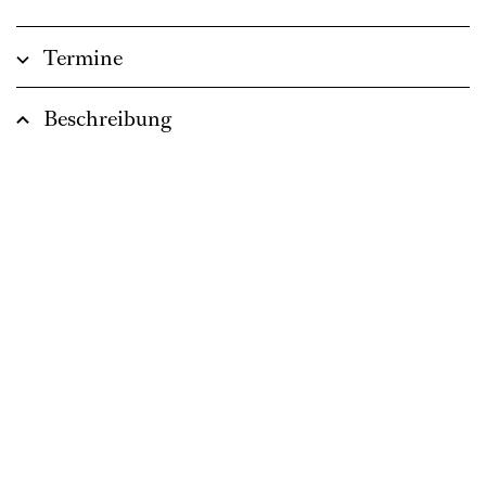
Termine
Beschreibung
„Eine Tanzvorstellung ohne Publikum. Geht das?
Ja, wenn die Zuschauer*innen selbst zu Akteuren
werden! In der interaktiven Performance „Inside
Out“ erleben die Teilnehmenden eine
Choreographie, indem sie selbst mittanzen und
Teil des Geschehens werden.
Erstmals findet „Inside Out“ in Kooperation mit