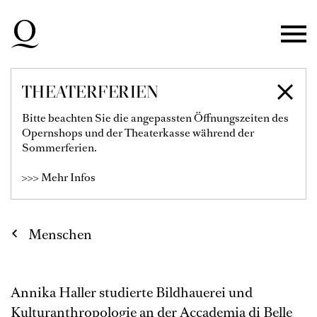
Zur Hauptnavigation springen
Zum Hauptinhalt springen
Zum Footer springen
THEATERFERIEN
ANNIKA HALLER
Bitte beachten Sie die angepassten Öffnungszeiten des
Opernshops und der Theaterkasse während der
Bühnen- & Kostümbildnerin
Sommerferien.
>>> Mehr Infos
Menschen
Annika Haller studierte Bildhauerei und
Kulturanthropologie an der Accademia di Belle