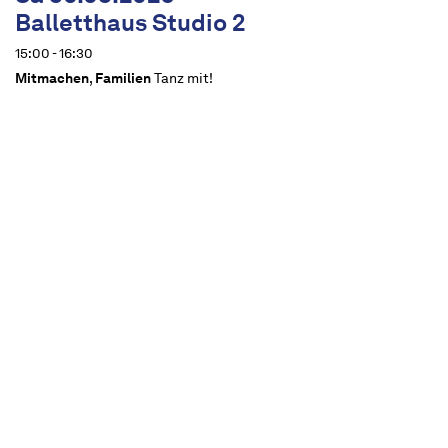
Balletthaus Studio 2
15:00 - 16:30
Mitmachen
,
Familien
Tanz mit!
Termine
Beschreibung
Empfohlen ab 14 Jahren
Angeleitet von Tänzer*innen der Compagnie,