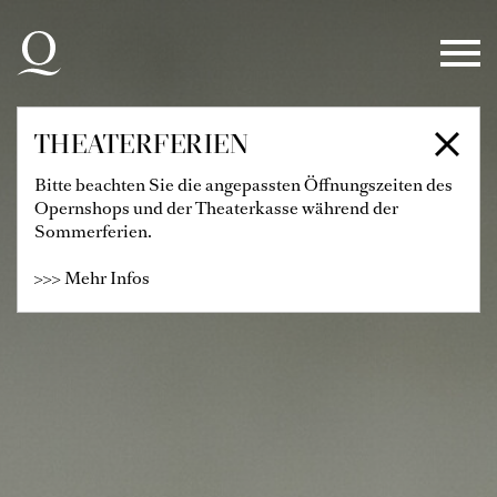
Zur Hauptnavigation springen
Zum Hauptinhalt springen
Zum Footer springen
THEATERFERIEN
Bitte beachten Sie die angepassten Öffnungszeiten des
Opernshops und der Theaterkasse während der
Sommerferien.
>>> Mehr Infos