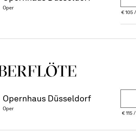
Oper
€
105
BER­FLÖTE
Opernhaus Düsseldorf
Oper
€
115