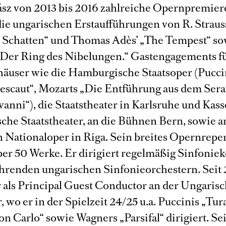
ász von 2013 bis 2016 zahlreiche Opernpremier
die ungarischen Erstaufführungen von R. Straus
 Schatten“ und Thomas Adès’ „The Tempest“ sow
Der Ring des Nibelungen.“ Gastengagements f
äuser wie die Hamburgische Staatsoper (Pucci
scaut“, Mozarts „Die Entführung aus dem Sera
nni“), die Staatstheater in Karlsruhe und Kasse
sche Staatstheater, an die Bühnen Bern, sowie a
n Nationaloper in Riga. Sein breites Opernrepe
ber 50 Werke. Er dirigiert regelmäßig Sinfonie
ührenden ungarischen Sinfonieorchestern. Seit
er als Principal Guest Conductor an der Ungaris
, wo er in der Spielzeit 24/25 u.a. Puccinis „Tur
n Carlo“ sowie Wagners „Parsifal“ dirigiert. Se