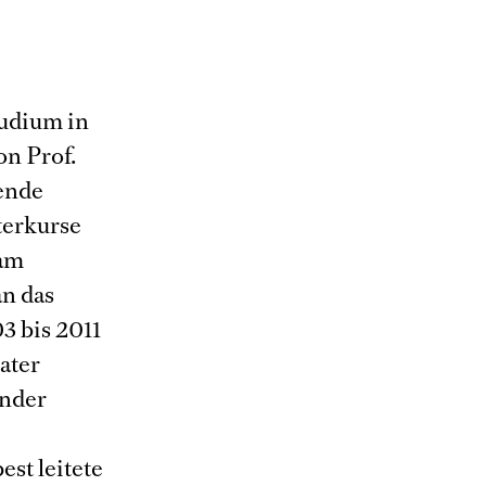
tudium in
on Prof.
lende
terkurse
dam
an das
3 bis 2011
ater
ender
st leitete