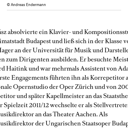
© Andreas Endermann
ász absolvierte ein Klavier- und Kompositionss
matstadt Budapest und ließ sich in der Klasse v
ager an der Universität für Musik und Darstel
n zum Dirigenten ausbilden. Er besuchte Meis
rd Haitink und war mehrmals Assistent von A
Erste Engagements führten ihn als Korrepetitor 
onale Opernstudio der Oper Zürich und von 200
etitor und später Kapellmeister an das Staatsthe
 Spielzeit 2011/12 wechselte er als Stellvertret
sikdirektor an das Theater Aachen. Als
sikdirektor der Ungarischen Staatsoper Budape