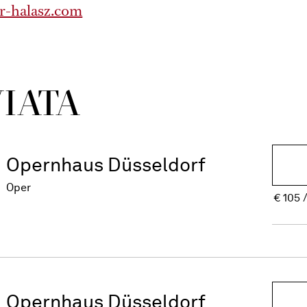
r-halasz.com
I­ATA
Opernhaus Düsseldorf
Oper
€
105
Opernhaus Düsseldorf