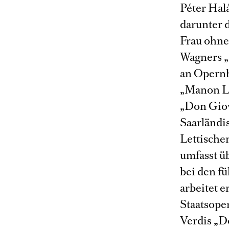
Péter Hal
darunter 
Frau ohne
Wagners „
an Opernh
„Manon Le
„Don Giova
Saarländi
Lettische
umfasst ü
bei den f
arbeitet 
Staatsoper
Verdis „Do