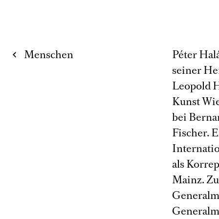
Menschen
Péter Hal
seiner Hei
Leopold H
Kunst Wie
bei Berna
Fischer. 
Internati
als Korrep
Mainz. Zur
Generalmu
Generalmu