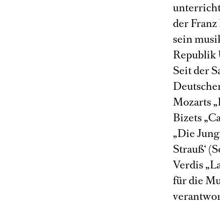
unterricht
der Franz
sein musi
Republik 
Seit der S
Deutschen 
Mozarts „
Bizets „C
„Die Jungf
Strauß‘ (
Verdis „La
für die M
verantwor