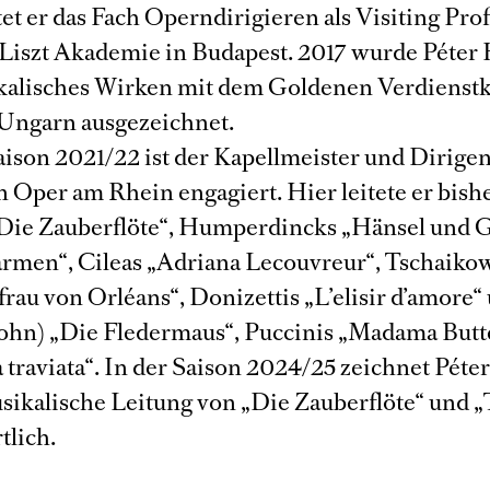
et er das Fach Operndirigieren als Visiting Pro
 Liszt Akademie in Budapest. 2017 wurde Péter 
kalisches Wirken mit dem Goldenen Verdienstk
Ungarn ausgezeichnet.
aison 2021/22 ist der Kapellmeister und Dirigen
Oper am Rhein engagiert. Hier leitete er bishe
Die Zauberflöte“, Humperdincks „Hänsel und G
armen“, Cileas „Adriana Lecouvreur“, Tschaiko
rau von Orléans“, Donizettis „L’elisir d’amore“ 
Sohn) „Die Fledermaus“, Puccinis „Madama Butt
 traviata“. In der Saison 2024/25 zeichnet Péte
usikalische Leitung von „Die Zauberflöte“ und „
tlich.