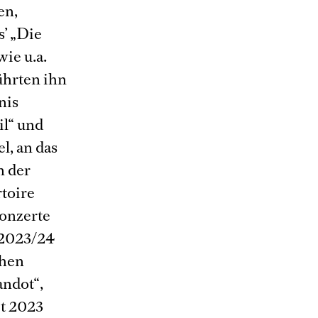
en,
s’ „Die
ie u.a.
ührten ihn
nis
il“ und
l, an das
n der
rtoire
konzerte
 2023/24
chen
andot“,
it 2023