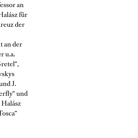
fessor an
Halász für
reuz der
t an der
r u.a.
retel“,
wskys
und J.
erfly“ und
r Halász
Tosca“