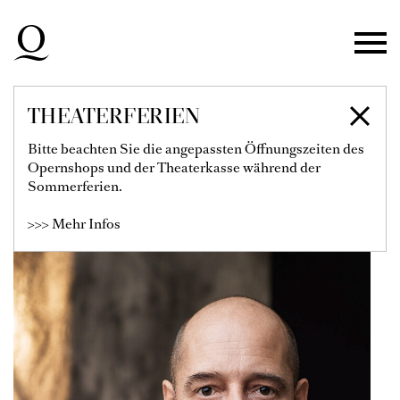
Zur Hauptnavigation springen
Zum Hauptinhalt springen
Zum Footer springen
THEATERFERIEN
JÜRGEN FRANZ
Bitte beachten Sie die angepassten Öffnungszeiten des
Opernshops und der Theaterkasse während der
KIRNER
Sommerferien.
>>> Mehr Infos