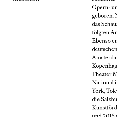
Opern- un
geboren. 
das Schaus
folgten A
Ebenso en
deutschen
Amsterdam
Kopenhage
Theater Mo
National 
York, Tok
die Salzbu
Kunstförd
und 2018 