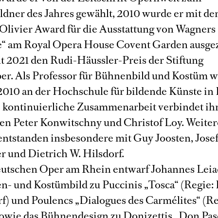
dner des Jahres gewählt, 2010 wurde er mit d
Olivier Award für die Ausstattung von Wagners 
e“ am Royal Opera House Covent Garden ausge
lt 2021 den Rudi-Häussler-Preis der Stiftung
r. Als Professor für Bühnenbild und Kostüm w
2010 an der Hochschule für bildende Künste in
ne kontinuierliche Zusammenarbeit verbindet ih
en Peter Konwitschny und Christof Loy. Weiter
entstanden insbesondere mit Guy Joosten, Josef
r und Dietrich W. Hilsdorf.
utschen Oper am Rhein entwarf Johannes Leiac
n- und Kostümbild zu Puccinis „Tosca“ (Regie: 
rf) und Poulencs „Dialogues des Carmélites“ (R
sowie das Bühnendesign zu Donizettis „Don Pas