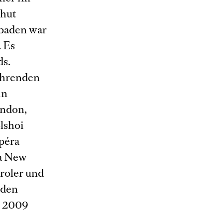
shut
sbaden war
. Es
ds.
ührenden
in
ondon,
lshoi
Opéra
ra New
iroler und
 den
, 2009