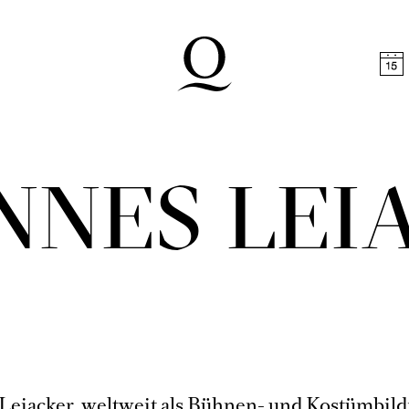
halt springen
Zum Footer springen
NNES LEI
Leiacker, weltweit als Bühnen- und Kostümbil