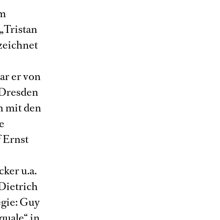
em
„Tristan
zeichnet
ar er von
 Dresden
n mit den
e
 Ernst
ker u.a.
Dietrich
egie: Guy
quale“ in