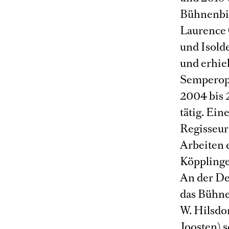
Bühnenbil
Laurence 
und Isold
und erhie
Semperope
2004 bis 
tätig. Ei
Regisseur
Arbeiten 
Köpplinge
An der De
das Bühne
W. Hilsdo
Joosten) 