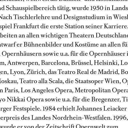
d Schauspielbereich tätig, wurde 1950 in Land
Nach Tischlerlehre und Designstudium in Wie
piel Frankfurt die erste Station seiner Karriere
rbeiten an allen wichtigen Theatern Deutschlan
twarf er Bühnenbilder und Kostüme an allen f
 Opernhäusern sowie u.a. für die Opernhäuser 
, Antwerpen, Barcelona, Brüssel, Helsinki, L
n, Lyon, Zürich, das Teatro Real de Madrid, Bo
skau, Teatro alla Scala, die Staatsoper Wien, 
in Paris, Los Angeles Opera, Metropolitan Ope
yo Nikkai Opera sowie u.a. für die Bregenzer, T
rger Festspiele. 1984 erhielt Johannes Leiacker
erpreis des Landes Nordrhein-Westfalen. 1996
wurde er von der Zeitschrift Opernwelt zum