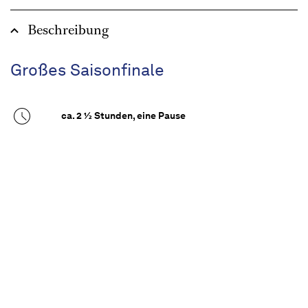
Beschreibung
Großes Saisonfinale
ca. 2 ½ Stunden, eine Pause
Empfohlen ab 14 Jahren
Das Ballett am Rhein lädt sich einmal mehr
Gäste zu einem rauschenden Fest der Tanzkunst
ein. Von klassisch bis modern zelebriert die
Ballettgala die Schönheit des Tanzes mit seiner
Ausdrucksvielfalt, höchstem technischen
Anspruch und mitreißenden Musiken. Lassen
Sie sich von kurzen, abwechslungsreichen