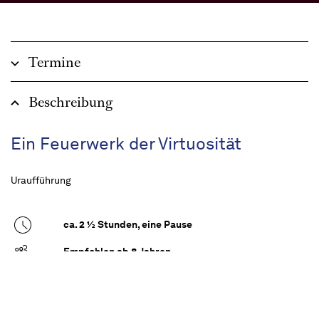
Termine
Beschreibung
Ein Feuerwerk der Virtuosität
Uraufführung
ca. 2 ½ Stunden, eine Pause
Empfohlen ab 8 Jahren
Mit „Don Quijote“ schuf Marius Petipa eines der
farbenprächtigsten Ballette des klassischen