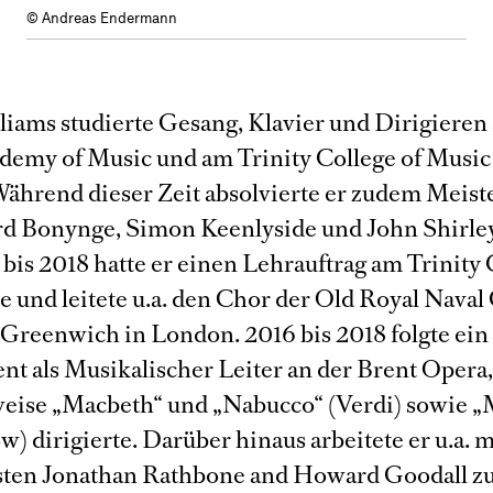
© Andreas Endermann
liams studierte Gesang, Klavier und Dirigieren
demy of Music und am Trinity College of Music
ährend dieser Zeit absolvierte er zudem Meist
rd Bonynge, Simon Keenlyside und John Shirle
bis 2018 hatte er einen Lehrauftrag am Trinity 
e und leitete u.a. den Chor der Old Royal Naval
 Greenwich in London. 2016 bis 2018 folgte ein
t als Musikalischer Leiter an der Brent Opera,
weise „Macbeth“ und „Nabucco“ (Verdi) sowie „
w) dirigierte. Darüber hinaus arbeitete er u.a. 
ten Jonathan Rathbone and Howard Goodall 