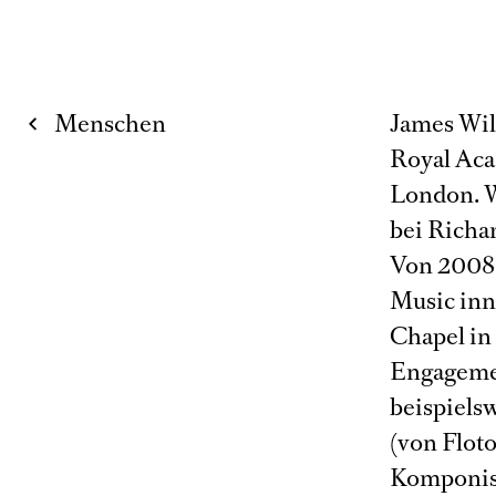
Menschen
James Wil
Royal Aca
London. W
bei Richa
Von 2008 
Music inn
Chapel in
Engagemen
beispiels
(von Floto
Komponis