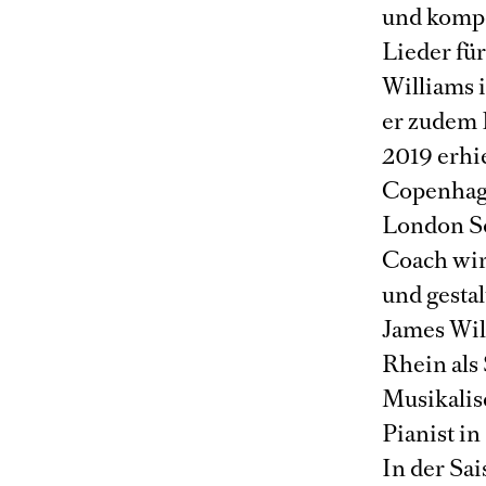
und kompo
Lieder fü
Williams 
er zudem 
2019 erhie
Copenhage
London So
Coach wir
und gesta
James Wil
Rhein als
Musikalis
Pianist i
In der Sai