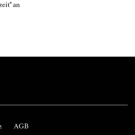
eit" an
z
AGB