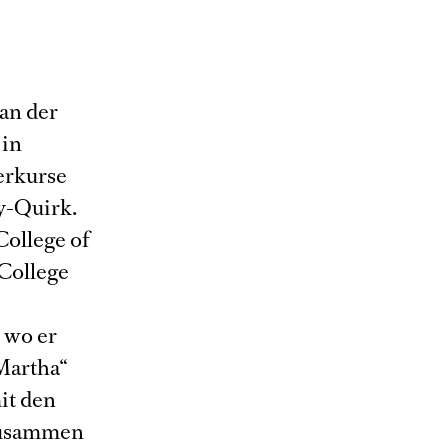
 an der
 in
erkurse
y-Quirk.
College of
 College
 wo er
Martha“
mit den
zusammen