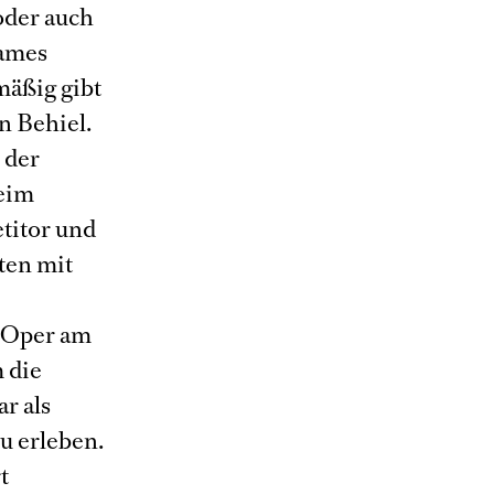
oder auch
James
mäßig gibt
n Behiel.
 der
eim
titor und
ten mit
n Oper am
 die
r als
u erleben.
t