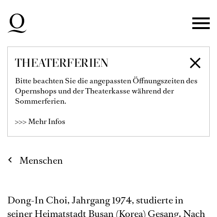
Zur Hauptnavigation springen
Zum Hauptinhalt springen
Zum Footer springen
THEATERFERIEN
DONG-IN CHOI
Bitte beachten Sie die angepassten Öffnungszeiten des
Opernshops und der Theaterkasse während der
1. Bass
Sommerferien.
>>> Mehr Infos
Menschen
Dong-In Choi, Jahrgang 1974, studierte in
seiner Heimatstadt Busan (Korea) Gesang. Nach