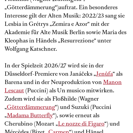
„Götterdämmerung“)auftrat. Ein besonderes
Interesse gilt der Alten Musik: 2022/23 sang sie
Lesbia in Grétrys „Zemira e Azor“ mit der
Akademie für Alte Musik Berlin sowie Maria des
Kleophas in Händels „Resurrezione“ unter
Wolfgang Katschner.
In der Spielzeit 2026/27 wird sie in der
Düsseldorf-Premiere von Janáčeks „
Jenůfa
“ als
Barena und in der Neuproduktion von
Manon
Lescaut
(Puccini) als Un musico mitwirken.
Zudem wird sie als Floßhilde (Wagner
„
Götterdämmerung
“) und Suzuki (Puccini
„
Madama Butterfly
“), sowie erneut als
Cherubino (Mozart „
Le nozze di Figaro
“) und
Mércèdes (Bizet „
Carmen
“) und Hänsel