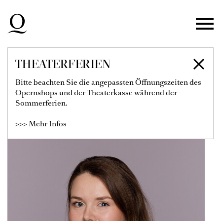
Zur Hauptnavigation springen
Zum Hauptinhalt springen
Zum Footer springen
THEATERFERIEN
MARIA POLAŃSKA
Bitte beachten Sie die angepassten Öffnungszeiten des
Opernshops und der Theaterkasse während der
Sommerferien.
>>> Mehr Infos