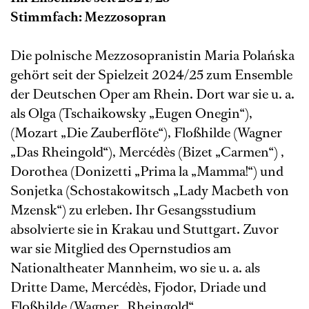
Stimmfach: Mezzosopran
Die polnische Mezzosopranistin Maria Polańska
gehört seit der Spielzeit 2024/25 zum Ensemble
der Deutschen Oper am Rhein. Dort war sie u. a.
als Olga (Tschaikowsky „Eugen Onegin“),
(Mozart „Die Zauberflöte“), Floßhilde (Wagner
„Das Rheingold“), Mercédès (Bizet „Carmen“) ,
Dorothea (Donizetti „Prima la „Mamma!“) und
Sonjetka (Schostakowitsch „Lady Macbeth von
Mzensk“) zu erleben. Ihr Gesangsstudium
absolvierte sie in Krakau und Stuttgart. Zuvor
war sie Mitglied des Opernstudios am
Nationaltheater Mannheim, wo sie u. a. als
Dritte Dame, Mercédès, Fjodor, Driade und
Floßhilde (Wagner „Rheingold“,