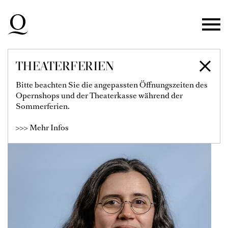
Zur Hauptnavigation springen
Zum Hauptinhalt springen
Zum Footer springen
THEATERFERIEN
MICHAELA DICU
Bitte beachten Sie die angepassten Öffnungszeiten des
Opernshops und der Theaterkasse während der
Leitung Junge Oper am Rhein
Sommerferien.
>>> Mehr Infos