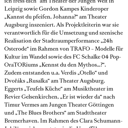
ich fress dich“ am Theater der Jungen Welt in
Leipzig sowie Gordon Kampes Kinderoper
„Kannst du pfeifen, Johanna?“ am Theater
Augsburg inszeniert. Als Projektleiterin war sie
verantwortlich für die Umsetzung und szenische
Realisation der Stadtraumperformance „24h
Osterode“ im Rahmen von TRAFO – Modelle für
Kultur im Wandel sowie des FC Schalke 04 Pop-
OraTORiums „Kennst du den Mythos…?“.
Zudem entstanden u.a. Verdis „Otello“ und
Dvořáks „Rusalka“ am Theater Augsburg,
Eggerts „Teufels Küche“ am Musiktheater im
Revier Gelsenkirchen, „Er ist wieder da“ nach
Timur Vermes am Jungen Theater Göttingen
und „The Blues Brothers“ am Stadttheater
Bremerhaven. Im Rahmen des Clara Schumann-