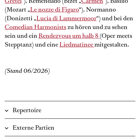
Gretel
“), Remendado (Bizet „
Carmen
“), Basilio
(Mozart „
Le nozze di Figaro
“), Normanno
(Donizetti „
Lucia di Lammermoor
“) und bei den
Comedian Harmonists
zu hören und zu sehen
sein und ein
Rendezvous um halb 8
(Oper meets
Stepptanz) und eine
Liedmatinee
mitgestalten.
(Stand 06/2026)
Repertoire
Externe Partien