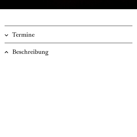
Termine
Beschreibung
So manch ein gutes Date begann schon an der
Bar: Beim Talk über Musik und die Welt lernt
man sich besser kennen, bevor es intensiver
wird.
Unsere Bar bauen wir auf der Bühne des