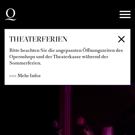
Zur Hauptnavigation springen
Zum Hauptinhalt springen
Zum Footer springen
THEATERFERIEN
Bitte beachten Sie die angepassten Öffnungszeiten des
Opernshops und der Theaterkasse während der
Sommerferien.
>>> Mehr Infos