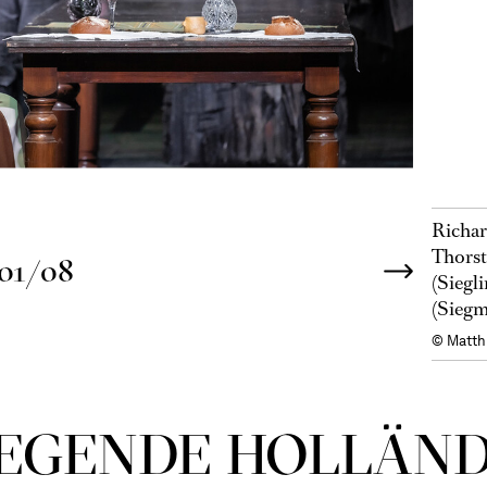
Richar
Thorst
01/08
(Siegl
(Siegm
© Matth
E­GEN­DE HOL­LÄN­