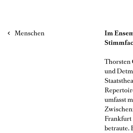
Menschen
Im Ensem
Stimmfac
Thorsten 
und Detmo
Staatsthea
Repertoir
umfasst mi
Zwischenz
Frankfurt
betraute.