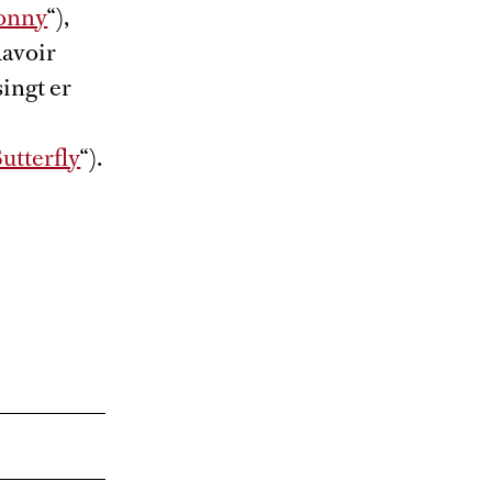
gonny
“),
Ravoir
ingt er
tterfly
“).