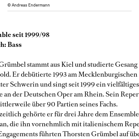
© Andreas Endermann
ble seit 1999/98
h: Bass
Grümbel stammt aus Kiel und studierte Gesang
ld. Er debütierte 1993 am Mecklenburgischen
ter Schwerin und singt seit 1999 ein vielfältige
e an der Deutschen Oper am Rhein. Sein Reper
ttlerweile über 90 Partien seines Fachs.
eitlich gehörte er für drei Jahre dem Ensembl
 an, die ihn vornehmlich mit italienischem Rep
 Engagements führten Thorsten Grümbel auf üb