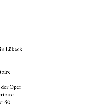
 in Lübeck
s
toire
e der Oper
ertoire
er 80