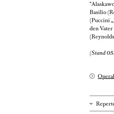
"Alaskawol
Basilio (R
(Puccini „
den Vater
(Reynolds
(Stand 05
Operab
Repert