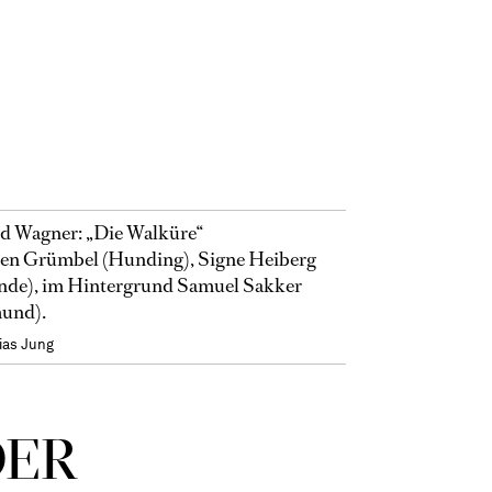
d Wagner: „Die Walküre“
en Grümbel (Hunding), Signe Heiberg
inde), im Hintergrund Samuel Sakker
und).
ias Jung
DER