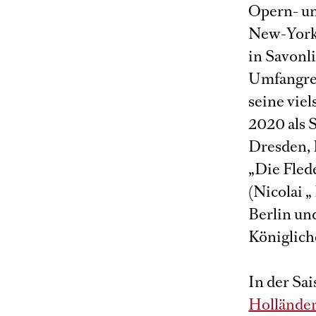
Opern- un
New-York,
in Savonl
Umfangre
seine viel
2020 als 
Dresden, L
„Die Fled
(Nicolai 
Berlin un
Königlich
In der Sa
Hollände