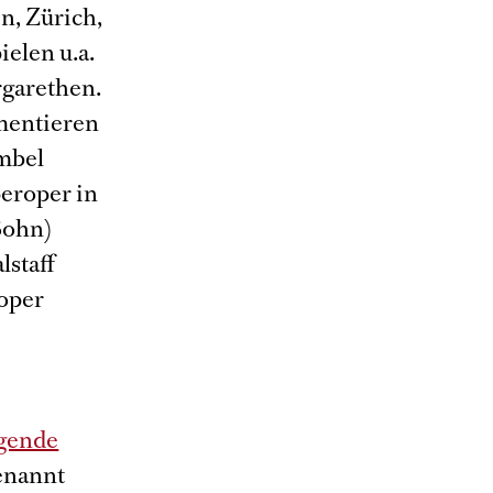
n, Zürich,
elen u.a.
rgarethen.
mentieren
ümbel
peroper in
(Sohn)
lstaff
soper
egende
genannt