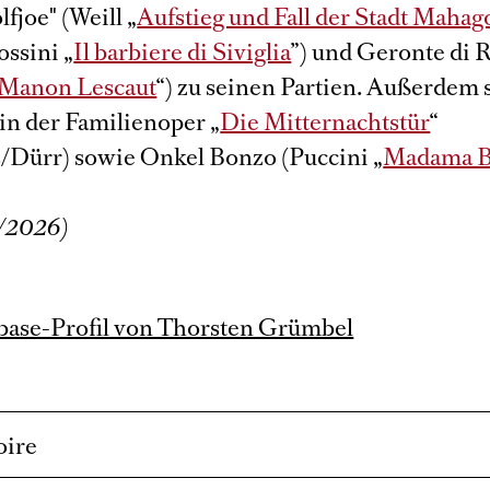
fjoe" (Weill „
Aufstieg und Fall der Stadt Maha
ossini „
Il barbiere di Siviglia
”) und Geronte di 
Manon Lescaut
“) zu seinen Partien. Außerdem s
 in der Familienoper „
Die Mitternachtstür
“
/Dürr) sowie Onkel Bonzo (Puccini „
Madama Bu
/2026)
ase-Profil von Thorsten Grümbel
oire