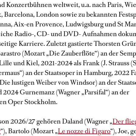
d Konzertbühnen weltweit, u.a. nach Paris, Wie
 Barcelona, London sowie zu bekannten Festspi
inna, Aix-en Provence, Ludwigsburg und St Ma
iche Radio-, CD- und DVD- Aufnahmen doku
seitige Karriere. Zuletzt gastierte Thorsten Gr
Sarastro (Mozart „Die Zauberflöte“) an der Sem
ille und Kiel, 2021-2024 als Frank (J. Strauss 
ermaus“) an der Staatsoper in Hamburg, 2022 Fa
„ Die lustigen Weiber von Windsor) an der Staat
d 2024 Gurnemanz (Wagner „Parsifal“) an der
en Oper Stockholm.
ison 2026/27 gehören Daland (Wagner „
Der fli
r
“), Bartolo (Mozart „
Le nozze di Figaro
“), Joe, 