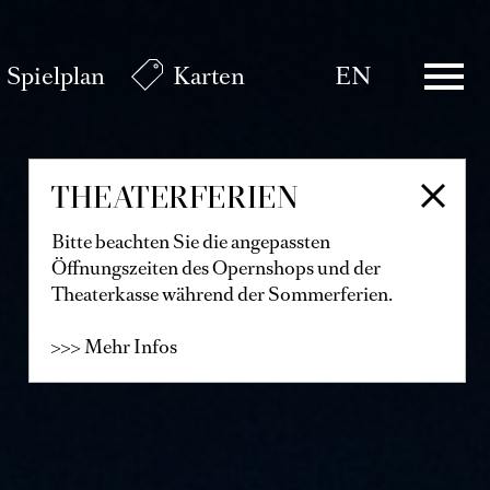
Spielplan
Karten
EN
THEATERFERIEN
Bitte beachten Sie die angepassten
Öffnungszeiten des Opernshops und der
Theaterkasse während der Sommerferien.
>>> Mehr Infos