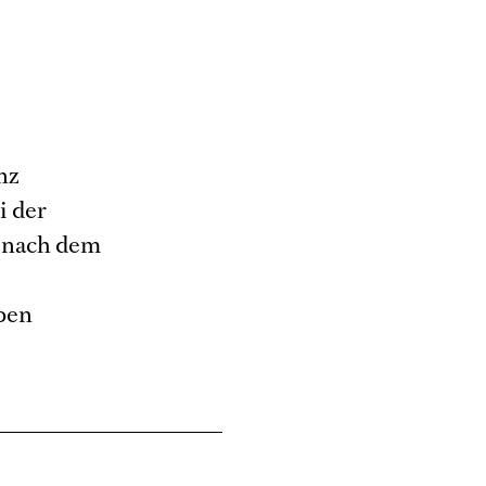
nz
i der
e nach dem
ben