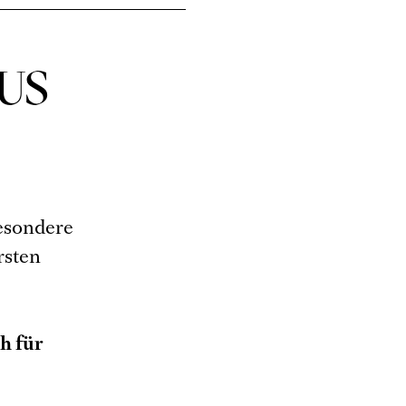
US
esondere
rsten
h für