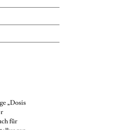
ige „Dosis
er
uch für