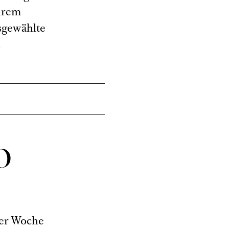
Ihrem
usgewählte
.
O
der Woche