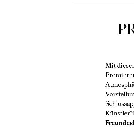
P
Mit diese
Premieren
Atmosphär
Vorstellun
Schlussap
Künstler*
Freundesk