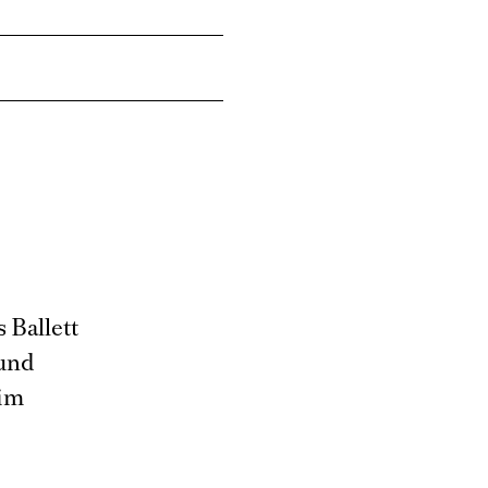
s Ballett
 und
 im