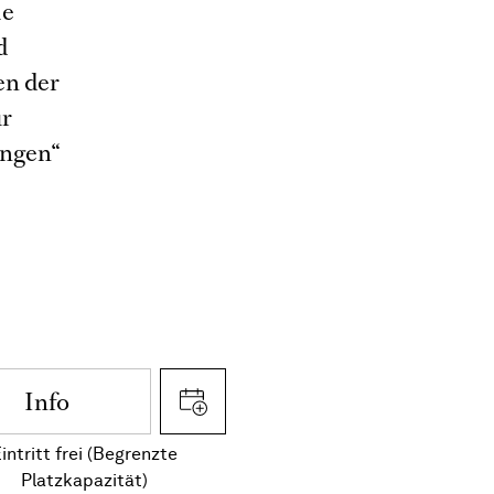
ie
d
en der
ür
ungen“
Info
intritt frei (Begrenzte
Platzkapazität)