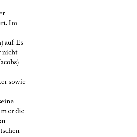
er
rt. Im
 auf. Es
 nicht
Jacobs)
ter sowie
seine
m er die
on
utschen