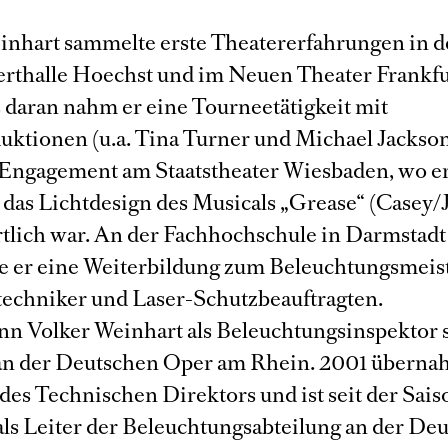
inhart sammelte erste Theatererfahrungen in d
rthalle Hoechst und im Neuen Theater Frankfu
 daran nahm er eine Tourneetätigkeit mit
ktionen (u.a. Tina Turner und Michael Jackson)
n Engagement am Staatstheater Wiesbaden, wo er
r das Lichtdesign des Musicals „Grease“ (Casey/
tlich war. An der Fachhochschule in Darmstadt
te er eine Weiterbildung zum Beleuchtungsmeis
echniker und Laser-Schutzbeauftragten.
nn Volker Weinhart als Beleuchtungsinspektor 
 an der Deutschen Oper am Rhein. 2001 übernah
des Technischen Direktors und ist seit der Sais
ls Leiter der Beleuchtungsabteilung an der De