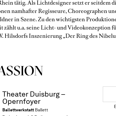
ein tätig. Als Lichtdesigner setzt er seitdem d
nen namhafter Regisseure, Choreographen un
dner in Szene. Zu den wichtigsten Produktion
it zählt u.a. seine Licht- und Videokonzeption f
W. Hilsdorfs Inszenierung „Der Ring des Nibel
ASSION
Theater Duisburg –
Opernfoyer
E
Ballettwerkstatt
Ballett