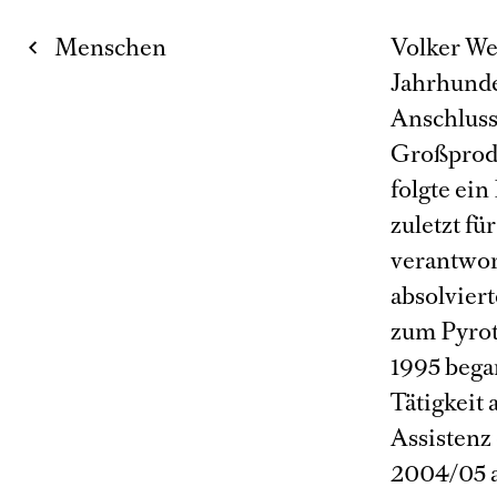
Menschen
Volker We
Jahrhunde
Anschluss
Großprodu
folgte ei
zuletzt fü
verantwor
absolvier
zum Pyrot
1995 bega
Tätigkeit
Assistenz 
2004/05 a