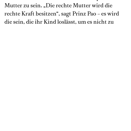
Mutter zu sein. „Die rechte Mutter wird die
rechte Kraft besitzen“, sagt Prinz Pao – es wird
die sein, die ihr Kind loslässt, um es nicht zu
zerreißen. Bis Haitang ihr Kind wieder in die
Arme schließen kann, hat sie eine Odyssee des
Unrechts hinter sich. Verlassen, verkauft,
misshandelt, verleumdet und wegen Mordes
verurteilt, erhält die Gerechtigkeit hier
unerwartet starke Fürsprache.
1925 wurde das Schauspiel „Der Kreidekreis“ von
Klabund nach einem chinesischen Singspiel aus
dem 14. Jahrhundert uraufgeführt, in dem ein
Mensch gnadenlos der Willkür der Macht
ausgesetzt ist. 1933 feierte Alexander Zemlinskys
Oper Premiere – in Zürich, nachdem er als