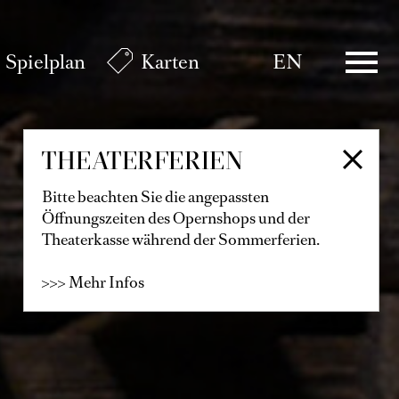
Spielplan
Karten
EN
THEATERFERIEN
Bitte beachten Sie die angepassten
Öffnungszeiten des Opernshops und der
Theaterkasse während der Sommerferien.
>>> Mehr Infos