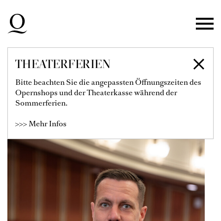
Zur Hauptnavigation springen
Zum Hauptinhalt springen
Zum Footer springen
THEATERFERIEN
ALBERT HORNE
Bitte beachten Sie die angepassten Öffnungszeiten des
Opernshops und der Theaterkasse während der
Chordirektor
Sommerferien.
>>> Mehr Infos