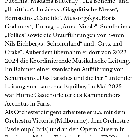
Puccinis „Madama Butterfly“, „La Boheme“ und
„Il trittico“, Janáčeks „Glagolitische Messe“,
Bernsteins „Candide“, Mussorgskys „Boris
Godunov“, Turnages „Anna Nicole“, Sondheims
„Follies“ sowie die Uraufführungen von Søren
Nils Eichbergs „Schönerland“ und „Oryx and
Crake“. Außerdem übernahm er dort von 2022-
2024 die Koordinierende Musikalische Leitung.
Im Rahmen einer szenischen Aufführung von
Schumanns „Das Paradies und die Peri“ unter der
Leitung von Laurence Equilbey im Mai 2025
war Horne Gastchorleiter des Kammerchors
Accentus in Paris.
Als Orchesterdirigent arbeitete er u.a. mit dem
Orchestra Victoria (Melbourne), dem Orchestre
Pasdeloup (Paris) und an den Opernhäusern in