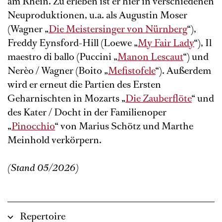
am Rhein. Zu erleben ist er hier in verschiedenen
Neuproduktionen, u.a. als Augustin Moser
(Wagner „
Die Meistersinger von Nürnberg
“),
Freddy Eynsford-Hill (Loewe „
My Fair Lady
“), Il
maestro di ballo (Puccini „
Manon Lescaut
“) und
Nerèo / Wagner (Boito „
Mefistofele
“). Außerdem
wird er erneut die Partien des Ersten
Geharnischten in Mozarts „
Die Zauberflöte
“ und
des Kater / Docht in der Familienoper
„
Pinocchio
“ von Marius Schötz und Marthe
Meinhold verkörpern.
(Stand 05/2026)
Repertoire