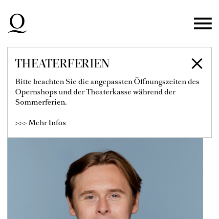
Zur Hauptnavigation springen
Zum Hauptinhalt springen
Zum Footer springen
THEATERFERIEN
HENRY ROSS
Bitte beachten Sie die angepassten Öffnungszeiten des
Opernshops und der Theaterkasse während der
Solist
Sommerferien.
>>> Mehr Infos