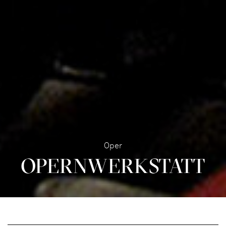
Oper
OPERN­WERK­STATT