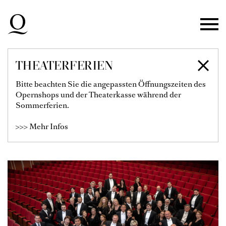
Zur Hauptnavigation springen
Zum Hauptinhalt springen
Zum Footer springen
THEATERFERIEN
CHOR DER
Bitte beachten Sie die angepassten Öffnungszeiten des
Opernshops und der Theaterkasse während der
DEUTSCHEN OPER
Sommerferien.
AM RHEIN
>>> Mehr Infos