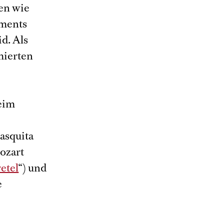
ien wie
ements
d. Als
mierten
eim
rasquita
Mozart
etel
“) und
e