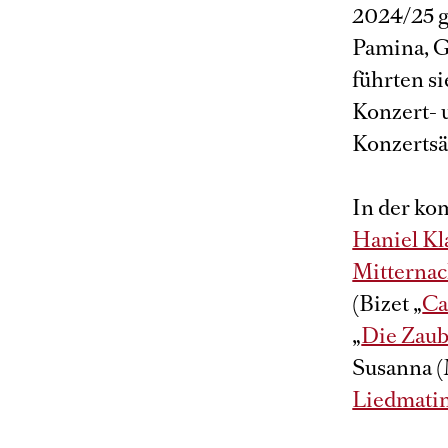
2024/25 g
Pamina, G
führten s
Konzert- 
Konzertsä
In der ko
Haniel Kl
Mitternac
(Bizet „
C
„
Die Zaub
Susanna (
Liedmati