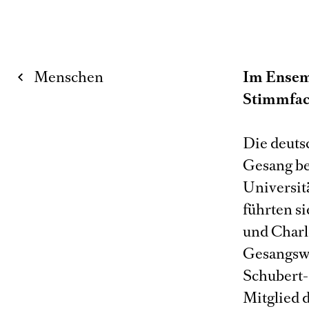
Menschen
Im Ensem
Stimmfac
Die deuts
Gesang be
Universit
führten si
und Charl
Gesangsw
Schubert-
Mitglied 