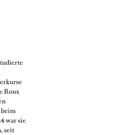
tudierte
terkurse
Le Roux
en
 beim
4 war sie
 seit