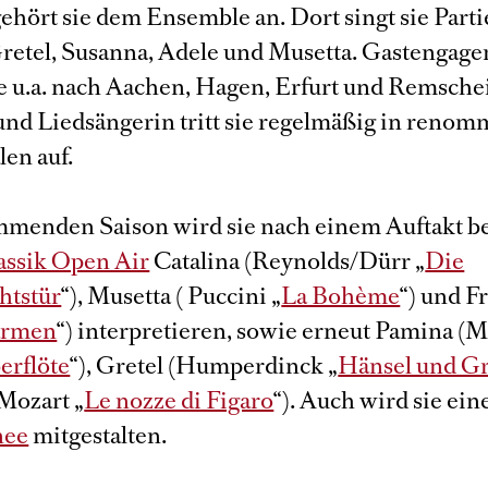
ehört sie dem Ensemble an. Dort singt sie Part
retel, Susanna, Adele und Musetta. Gastengag
ie u.a. nach Aachen, Hagen, Erfurt und Remschei
und Liedsängerin tritt sie regelmäßig in renom
len auf.
mmenden Saison wird sie nach einem Auftakt b
assik Open Air
Catalina (Reynolds/Dürr „
Die
htstür
“), Musetta ( Puccini „
La Bohème
“) und F
armen
“) interpretieren, sowie erneut Pamina (
erflöte
“), Gretel (Humperdinck „
Hänsel und Gr
Mozart „
Le nozze di Figaro
“). Auch wird sie ein
nee
mitgestalten.