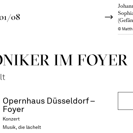
Johann
Sophia
01/08
(Gefän
© Matth
NIKER IM FOYER
lt
Opernhaus Düsseldorf –
Foyer
Konzert
Musik, die lächelt