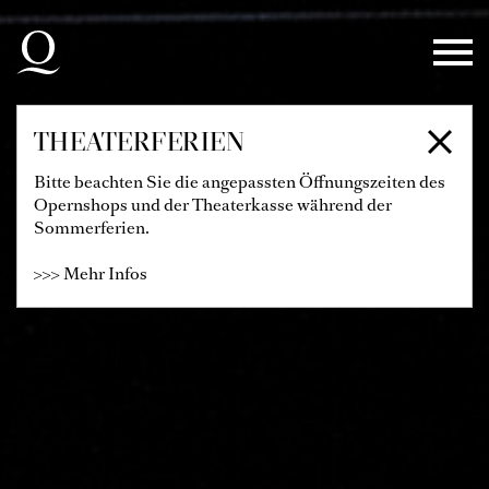
Zur Hauptnavigation springen
Zum Hauptinhalt springen
Zum Footer springen
THEATERFERIEN
Bitte beachten Sie die angepassten Öffnungszeiten des
Opernshops und der Theaterkasse während der
Sommerferien.
>>> Mehr Infos