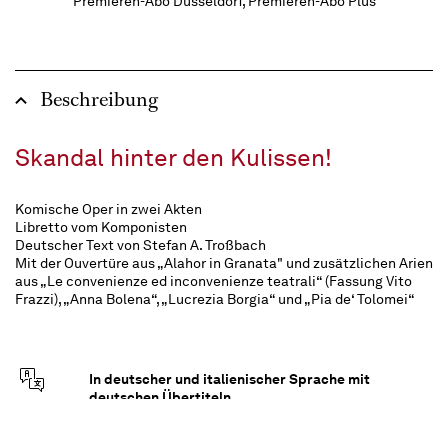
Premieren-Abo Düsseldorf, Premieren-Abo Plus
Beschreibung
Skandal hinter den Kulissen!
Komische Oper in zwei Akten
Libretto vom Komponisten
Deutscher Text von Stefan A. Troßbach
Mit der Ouvertüre aus „Alahor in Granata" und zusätzlichen Arien
aus „Le convenienze ed inconvenienze teatrali“ (Fassung Vito
Frazzi), „Anna Bolena“, „Lucrezia Borgia“ und „Pia de‘ Tolomei“
In deutscher und italienischer Sprache mit
deutschen Übertiteln
ca. 2 ¼ Stunden, eine Pause