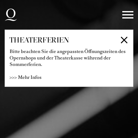
Zur Hauptnavigation springen
Zum Hauptinhalt springen
Zum Footer springen
THEATERFERIEN
Bitte beachten Sie die angepassten Öffnungszeiten des
Opernshops und der Theaterkasse während der
Sommerferien.
>>> Mehr Infos