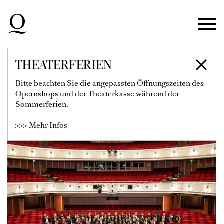
Zur Hauptnavigation springen
Zum Hauptinhalt springen
Zum Footer springen
THEATERFERIEN
DÜSSELDORFER
Bitte beachten Sie die angepassten Öffnungszeiten des
Opernshops und der Theaterkasse während der
SYMPHONIKER
Sommerferien.
>>> Mehr Infos