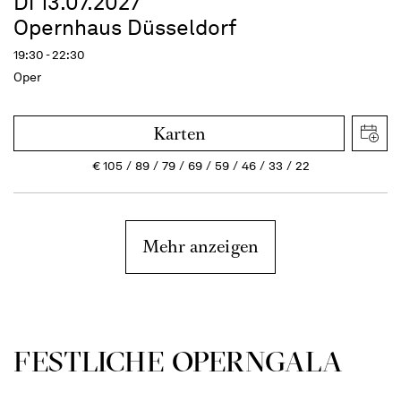
Di 13.07.2027
Opernhaus Düsseldorf
19:30 - 22:30
Oper
Karten
€
105
89
79
69
59
46
33
22
Mehr anzeigen
FEST­LICHE OPERN­GALA