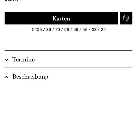
Karten
€
105
89
79
69
59
46
33
22
Termine
Beschreibung
Elektrisierender Rhythmus,
expressive Tanzsprachen
In the Middle, Somewhat Elevated
Uraufführung am 30. Mai 1987, Palais Garnier, Ballet de l’Opéra de
Paris