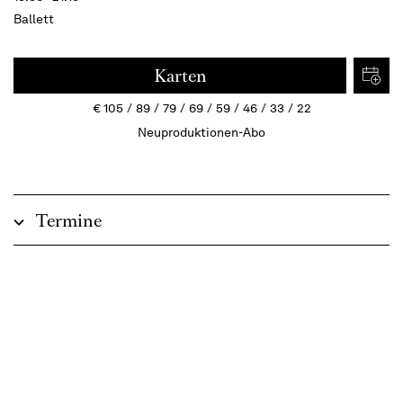
Ballett
Karten
€
105
89
79
69
59
46
33
22
Neuproduktionen-Abo
Termine
Beschreibung
Elektrisierender Rhythmus,
expressive Tanzsprachen
In the Middle, Somewhat Elevated