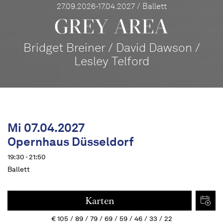
27.09.2026-17.04.2027 / Ballett
GREY AREA
Bridget Breiner / David Dawson /
Lesley Telford
Mi 07.04.2027
Opernhaus Düsseldorf
19:30 - 21:50
Ballett
Karten
€
105
89
79
69
59
46
33
22